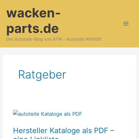
Zum
wacken-
Inhalt
springen
parts.de
Der Autoteile-Blog von ATW - Autoteile Witthöft
Ratgeber
Hersteller
Kataloge
Hersteller Kataloge als PDF –
als
PDF