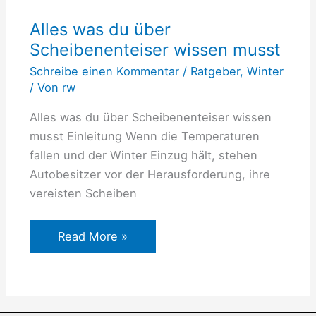
du
Alles was du über
über
Scheibenenteiser wissen musst
Scheibenenteiser
wissen
Schreibe einen Kommentar
/
Ratgeber
,
Winter
musst
/ Von
rw
Alles was du über Scheibenenteiser wissen
musst Einleitung Wenn die Temperaturen
fallen und der Winter Einzug hält, stehen
Autobesitzer vor der Herausforderung, ihre
vereisten Scheiben
Read More »