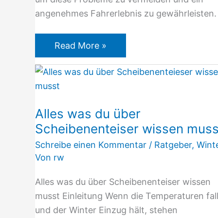
angenehmes Fahrerlebnis zu gewährleisten.
Read More »
Alles
was
du
Alles was du über
über
Scheibenenteiser wissen muss
Scheibenenteiser
wissen
Schreibe einen Kommentar
/
Ratgeber
,
Wint
musst
Von
rw
Alles was du über Scheibenenteiser wissen
musst Einleitung Wenn die Temperaturen fal
und der Winter Einzug hält, stehen