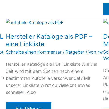
Hersteller
Kataloge
5L
Hersteller Kataloge als PDF –
D
als
eine Linkliste
M
PDF
–
ot
Schreibe einen Kommentar
/
Ratgeber
/ Von
rw
Sc
eine
Wo
Hersteller Kataloge als PDF-Linkliste Wie viel
Linkliste
Do
Zeit wird mit dem Suchen nach einem
en
An
bestimmten Autoteile verschwendet? Mit
Pl
unserer Linkliste wirst du vielleicht etwas
ei
schneller! Alco
di
Read More »