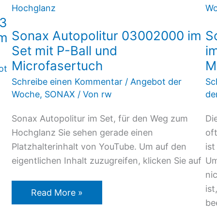
Autopolitur
 3
03002000
Sonax Autopolitur 03002000 im
S
mm
im
Set mit P-Ball und
i
Set
Microfasertuch
M
mit
ot
P-
Schreibe einen Kommentar
/
Angebot der
Sc
Ball
Woche
,
SONAX
/ Von
rw
de
und
Sonax Autopolitur im Set, für den Weg zum
Di
Microfasertuch
Hochglanz Sie sehen gerade einen
of
Platzhalterinhalt von YouTube. Um auf den
is
eigentlichen Inhalt zuzugreifen, klicken Sie auf
Um
ni
is
Read More »
be