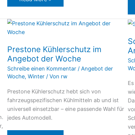
Prestone
Kühlerschutz
S
im
Prestone Kühlerschutz im
A
Angebot
Angebot der Woche
der
Sc
Woche
Wo
Schreibe einen Kommentar
/
Angebot der
Woche
,
Winter
/ Von
rw
Es
Prestone Kühlerschutz hebt sich von
wi
fahrzeugspezifischen Kühlmitteln ab und ist
Da
universell einsetzbar – eine passende Wahl für
vo
n.
jedes Automodell.
Sc
r,
ve