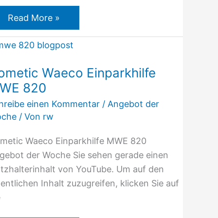
Read More »
Dometic
Waeco
ometic Waeco Einparkhilfe
Einparkhilfe
WE 820
MWE
820
hreibe einen Kommentar
/
Angebot der
che
/ Von
rw
metic Waeco Einparkhilfe MWE 820
gebot der Woche Sie sehen gerade einen
atzhalterinhalt von YouTube. Um auf den
gentlichen Inhalt zuzugreifen, klicken Sie auf
e