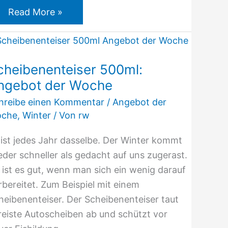
Read More »
Scheibenenteiser
500ml:
cheibenenteiser 500ml:
Angebot
ngebot der Woche
der
Woche
hreibe einen Kommentar
/
Angebot der
che
,
Winter
/ Von
rw
 ist jedes Jahr dasselbe. Der Winter kommt
eder schneller als gedacht auf uns zugerast.
 ist es gut, wenn man sich ein wenig darauf
rbereitet. Zum Beispiel mit einem
heibenenteiser. Der Scheibenenteiser taut
reiste Autoscheiben ab und schützt vor