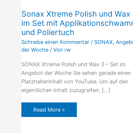
Xtreme
Sonax Xtreme Polish und Wax
Polish
im Set mit Applikationschwa
und
Wax
und Poliertuch
3
Schreibe einen Kommentar
/
SONAX
,
Angeb
im
der Woche
/ Von
rw
Set
SONAX Xtreme Polish und Wax 3 – Set im
mit
Angebot der Woche Sie sehen gerade einen
Applikationschwamm
Platzhalterinhalt von YouTube. Um auf den
und
eigentlichen Inhalt zuzugreifen, […]
Poliertuch
Read More »