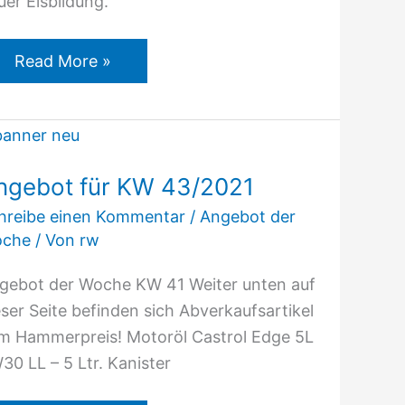
uer Eisbildung.
Read More »
Angebot
für
ngebot für KW 43/2021
KW
43/2021
hreibe einen Kommentar
/
Angebot der
che
/ Von
rw
gebot der Woche KW 41 Weiter unten auf
eser Seite befinden sich Abverkaufsartikel
m Hammerpreis! Motoröl Castrol Edge 5L
30 LL – 5 Ltr. Kanister