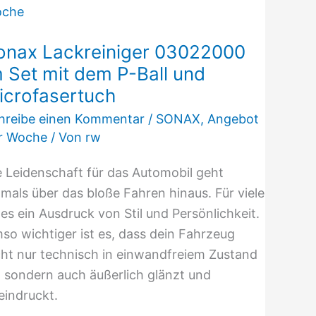
Lackreiniger
03022000
onax Lackreiniger 03022000
im
m Set mit dem P-Ball und
Set
icrofasertuch
mit
dem
hreibe einen Kommentar
/
SONAX
,
Angebot
P-
r Woche
/ Von
rw
Ball
e Leidenschaft für das Automobil geht
und
tmals über das bloße Fahren hinaus. Für viele
Microfasertuch
t es ein Ausdruck von Stil und Persönlichkeit.
so wichtiger ist es, dass dein Fahrzeug
cht nur technisch in einwandfreiem Zustand
t, sondern auch äußerlich glänzt und
eindruckt.