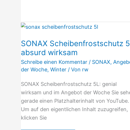
SONAX
Scheibenfrostschutz
SONAX Scheibenfrostschutz 
5L
absurd wirksam
absurd
wirksam
Schreibe einen Kommentar
/
SONAX
,
Angeb
der Woche
,
Winter
/ Von
rw
SONAX Scheibenfrostschutz 5L: genial
wirksam und im Angebot der Woche Sie seh
gerade einen Platzhalterinhalt von YouTube.
Um auf den eigentlichen Inhalt zuzugreifen,
klicken Sie