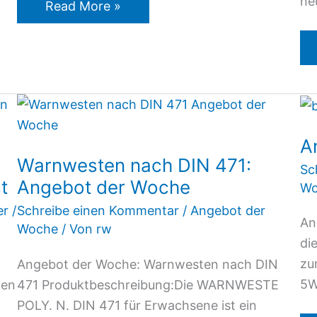
ne
Read More »
Warnwesten
nach
A
DIN
Warnwesten nach DIN 471:
471:
Sc
t
Angebot der Woche
Angebot
Wo
der
er
/
Schreibe einen Kommentar
/
Angebot der
An
Woche
Woche
/ Von
rw
di
zu
Angebot der Woche: Warnwesten nach DIN
5W
len
471 Produktbeschreibung:Die WARNWESTE
POLY. N. DIN 471 für Erwachsene ist ein