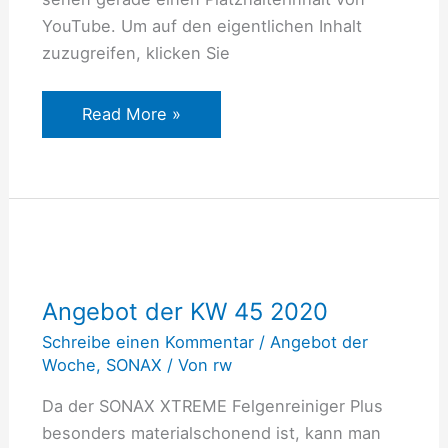
YouTube. Um auf den eigentlichen Inhalt
zuzugreifen, klicken Sie
Read More »
Angebot
der
Angebot der KW 45 2020
KW
45
Schreibe einen Kommentar
/
Angebot der
Woche
,
SONAX
/ Von
rw
2020
Da der SONAX XTREME Felgenreiniger Plus
besonders materialschonend ist, kann man