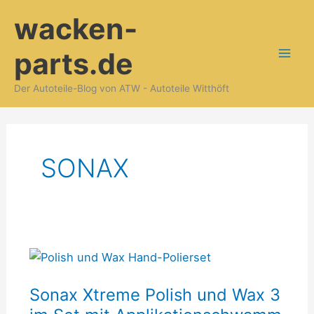
Zum
wacken-
Inhalt
springen
parts.de
Der Autoteile-Blog von ATW - Autoteile Witthöft
SONAX
Sonax
Xtreme
Sonax Xtreme Polish und Wax 3
Polish
und