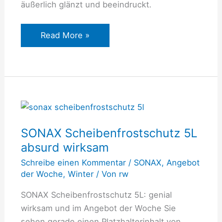
äußerlich glänzt und beeindruckt.
Read More »
SONAX
Scheibenfrostschutz
SONAX Scheibenfrostschutz 5L
5L
absurd wirksam
absurd
wirksam
Schreibe einen Kommentar
/
SONAX
,
Angebot
der Woche
,
Winter
/ Von
rw
SONAX Scheibenfrostschutz 5L: genial
wirksam und im Angebot der Woche Sie
sehen gerade einen Platzhalterinhalt von