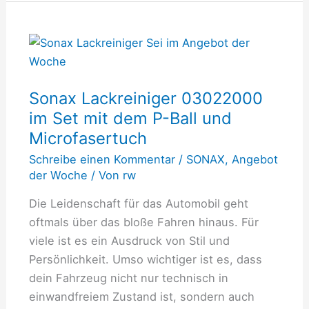
Sonax
Lackreiniger
03022000
Sonax Lackreiniger 03022000
im
im Set mit dem P-Ball und
Set
Microfasertuch
mit
dem
Schreibe einen Kommentar
/
SONAX
,
Angebot
P-
der Woche
/ Von
rw
Ball
Die Leidenschaft für das Automobil geht
und
oftmals über das bloße Fahren hinaus. Für
Microfasertuch
viele ist es ein Ausdruck von Stil und
Persönlichkeit. Umso wichtiger ist es, dass
dein Fahrzeug nicht nur technisch in
einwandfreiem Zustand ist, sondern auch