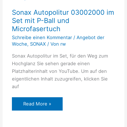
03002000
Sonax Autopolitur 03002000 im
im
Set mit P-Ball und
Set
Microfasertuch
mit
P-
Schreibe einen Kommentar
/
Angebot der
Ball
Woche
,
SONAX
/ Von
rw
und
Sonax Autopolitur im Set, für den Weg zum
Microfasertuch
Hochglanz Sie sehen gerade einen
Platzhalterinhalt von YouTube. Um auf den
eigentlichen Inhalt zuzugreifen, klicken Sie
auf
Read More »