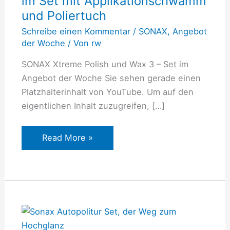
im Set mit Applikationschwamm
Wax
und Poliertuch
3
Schreibe einen Kommentar
/
SONAX
,
Angebot
im
der Woche
/ Von
rw
Set
SONAX Xtreme Polish und Wax 3 – Set im
mit
Angebot der Woche Sie sehen gerade einen
Applikationschwamm
Platzhalterinhalt von YouTube. Um auf den
und
eigentlichen Inhalt zuzugreifen, […]
Poliertuch
Read More »
Sonax
Autopolitur