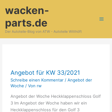
Zum
wacken-
Inhalt
springen
parts.de
Der Autoteile-Blog von ATW - Autoteile Witthöft
Angebot
für
Angebot für KW 33/2021
KW
33/2021
Schreibe einen Kommentar
/
Angebot der
Woche
/ Von
rw
Angebot der Woche Heckklappenschloss Golf
3 Im Angebot der Woche haben wir ein
Heckklappenschloss für den Golf 3