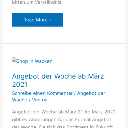
bitten um Verständnis.
Read More »
Angebot
der
Angebot der Woche ab März
Woche
2021
ab
März
Schreibe einen Kommentar
/
Angebot der
2021
Woche
/ Von
rw
Angebot der Woche ab März 21 Ab März 2021
gibt es Änderungen für das Format Angebot
der Woche. Da sich das Sortiment in Zukunft