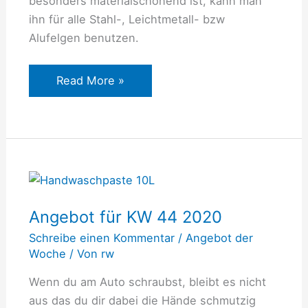
besonders materialschonend ist, kann man
ihn für alle Stahl-, Leichtmetall- bzw
Alufelgen benutzen.
Read More »
Angebot
für
Angebot für KW 44 2020
KW
44
Schreibe einen Kommentar
/
Angebot der
2020
Woche
/ Von
rw
Wenn du am Auto schraubst, bleibt es nicht
aus das du dir dabei die Hände schmutzig