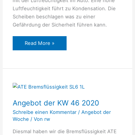
mit der Luftfeuchtigkeit im Auto. Eine hohe
Luftfeuchtigkeit führt zu Kondensation. Die
Scheiben beschlagen was zu einer
Gefährdung der Sicherheit führen kann.
Read More »
Angebot
der
Angebot der KW 46 2020
KW
46
Schreibe einen Kommentar
/
Angebot der
2020
Woche
/ Von
rw
Diesmal haben wir die Bremsflüssigkeit ATE