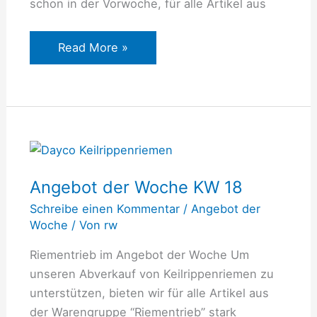
schon in der Vorwoche, für alle Artikel aus
Read More »
Angebot
der
Angebot der Woche KW 18
Woche
KW
Schreibe einen Kommentar
/
Angebot der
18
Woche
/ Von
rw
Riementrieb im Angebot der Woche Um
unseren Abverkauf von Keilrippenriemen zu
unterstützen, bieten wir für alle Artikel aus
der Warengruppe “Riementrieb” stark