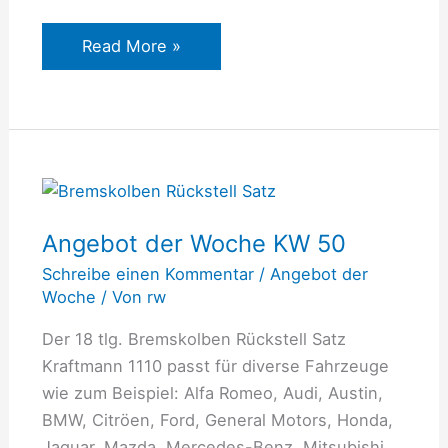
Read More »
Angebot
der
Angebot der Woche KW 50
Woche
KW
Schreibe einen Kommentar
/
Angebot der
50
Woche
/ Von
rw
Der 18 tlg. Bremskolben Rückstell Satz
Kraftmann 1110 passt für diverse Fahrzeuge
wie zum Beispiel: Alfa Romeo, Audi, Austin,
BMW, Citröen, Ford, General Motors, Honda,
Jaguar, Mazda, Mercedes-Benz, Mitsubishi,